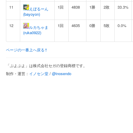
11
1回
4838
1勝
2敗
33.3%
えぼるーん
(bayoyon)
12
1回
4635
0勝
5敗
0.0%
ルカちゃま
(ruka0922)
ページの一番上へ戻る↑
「ぷよぷよ」は株式会社セガの登録商標です。
制作・運営：
イノセン堂
/
@inosendo