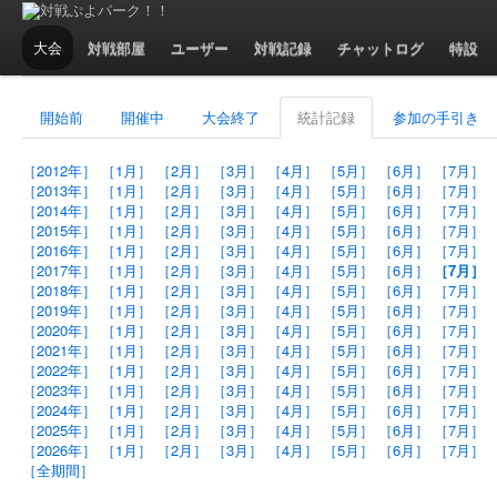
大会 - 2017年7月の統計記録
大会
対戦部屋
ユーザー
対戦記録
チャットログ
特設
開始前
開催中
大会終了
統計記録
参加の手引き
［2012年］
［1月］
［2月］
［3月］
［4月］
［5月］
［6月］
［7月］
［2013年］
［1月］
［2月］
［3月］
［4月］
［5月］
［6月］
［7月］
［2014年］
［1月］
［2月］
［3月］
［4月］
［5月］
［6月］
［7月］
［2015年］
［1月］
［2月］
［3月］
［4月］
［5月］
［6月］
［7月］
［2016年］
［1月］
［2月］
［3月］
［4月］
［5月］
［6月］
［7月］
［2017年］
［1月］
［2月］
［3月］
［4月］
［5月］
［6月］
［7月］
［2018年］
［1月］
［2月］
［3月］
［4月］
［5月］
［6月］
［7月］
［2019年］
［1月］
［2月］
［3月］
［4月］
［5月］
［6月］
［7月］
［2020年］
［1月］
［2月］
［3月］
［4月］
［5月］
［6月］
［7月］
［2021年］
［1月］
［2月］
［3月］
［4月］
［5月］
［6月］
［7月］
［2022年］
［1月］
［2月］
［3月］
［4月］
［5月］
［6月］
［7月］
［2023年］
［1月］
［2月］
［3月］
［4月］
［5月］
［6月］
［7月］
［2024年］
［1月］
［2月］
［3月］
［4月］
［5月］
［6月］
［7月］
［2025年］
［1月］
［2月］
［3月］
［4月］
［5月］
［6月］
［7月］
［2026年］
［1月］
［2月］
［3月］
［4月］
［5月］
［6月］
［7月］
［全期間］