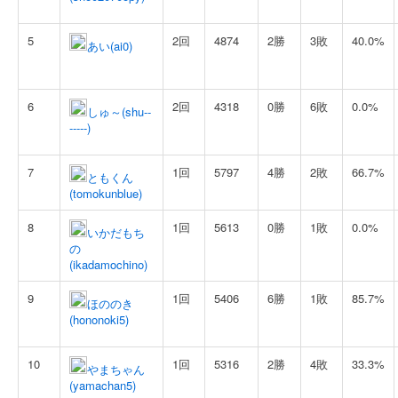
5
2回
4874
2勝
3敗
40.0%
あい(ai0)
6
2回
4318
0勝
6敗
0.0%
しゅ～(shu--
-----)
7
1回
5797
4勝
2敗
66.7%
ともくん
(tomokunblue)
8
1回
5613
0勝
1敗
0.0%
いかだもち
の
(ikadamochino)
9
1回
5406
6勝
1敗
85.7%
ほののき
(hononoki5)
10
1回
5316
2勝
4敗
33.3%
やまちゃん
(yamachan5)