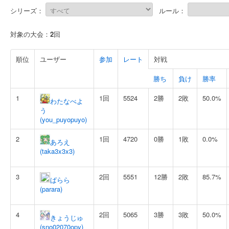
シリーズ：
ルール：
対象の大会：
2
回
順位
ユーザー
参加
レート
対戦
勝ち
負け
勝率
1
1回
5524
2勝
2敗
50.0%
わたなべよ
う
(you_puyopuyo)
2
1回
4720
0勝
1敗
0.0%
あろえ
(taka3x3x3)
3
2回
5551
12勝
2敗
85.7%
ぱらら
(parara)
4
2回
5065
3勝
3敗
50.0%
きょうじゅ
(sno02070opy)