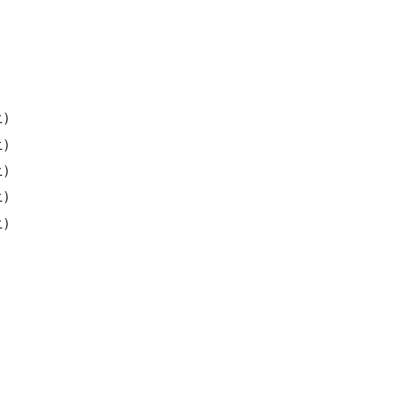
土）
土）
土）
土）
土）