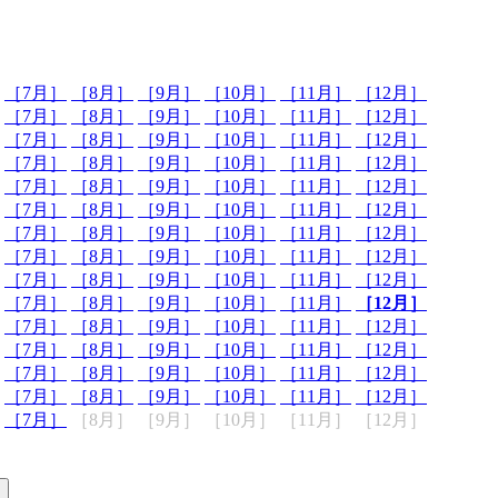
［7月］
［8月］
［9月］
［10月］
［11月］
［12月］
［7月］
［8月］
［9月］
［10月］
［11月］
［12月］
［7月］
［8月］
［9月］
［10月］
［11月］
［12月］
［7月］
［8月］
［9月］
［10月］
［11月］
［12月］
［7月］
［8月］
［9月］
［10月］
［11月］
［12月］
［7月］
［8月］
［9月］
［10月］
［11月］
［12月］
［7月］
［8月］
［9月］
［10月］
［11月］
［12月］
［7月］
［8月］
［9月］
［10月］
［11月］
［12月］
［7月］
［8月］
［9月］
［10月］
［11月］
［12月］
［7月］
［8月］
［9月］
［10月］
［11月］
［12月］
［7月］
［8月］
［9月］
［10月］
［11月］
［12月］
［7月］
［8月］
［9月］
［10月］
［11月］
［12月］
［7月］
［8月］
［9月］
［10月］
［11月］
［12月］
［7月］
［8月］
［9月］
［10月］
［11月］
［12月］
［7月］
［8月］
［9月］
［10月］
［11月］
［12月］