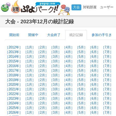
大会
対戦部屋
ユーザー
大会 - 2023年12月の統計記録
開始前
開催中
大会終了
統計記録
参加の手引き
［2012年］
［1月］
［2月］
［3月］
［4月］
［5月］
［6月］
［7月］
［2013年］
［1月］
［2月］
［3月］
［4月］
［5月］
［6月］
［7月］
［2014年］
［1月］
［2月］
［3月］
［4月］
［5月］
［6月］
［7月］
［2015年］
［1月］
［2月］
［3月］
［4月］
［5月］
［6月］
［7月］
［2016年］
［1月］
［2月］
［3月］
［4月］
［5月］
［6月］
［7月］
［2017年］
［1月］
［2月］
［3月］
［4月］
［5月］
［6月］
［7月］
［2018年］
［1月］
［2月］
［3月］
［4月］
［5月］
［6月］
［7月］
［2019年］
［1月］
［2月］
［3月］
［4月］
［5月］
［6月］
［7月］
［2020年］
［1月］
［2月］
［3月］
［4月］
［5月］
［6月］
［7月］
［2021年］
［1月］
［2月］
［3月］
［4月］
［5月］
［6月］
［7月］
［2022年］
［1月］
［2月］
［3月］
［4月］
［5月］
［6月］
［7月］
［2023年］
［1月］
［2月］
［3月］
［4月］
［5月］
［6月］
［7月］
［2024年］
［1月］
［2月］
［3月］
［4月］
［5月］
［6月］
［7月］
［2025年］
［1月］
［2月］
［3月］
［4月］
［5月］
［6月］
［7月］
［2026年］
［1月］
［2月］
［3月］
［4月］
［5月］
［6月］
［7月］