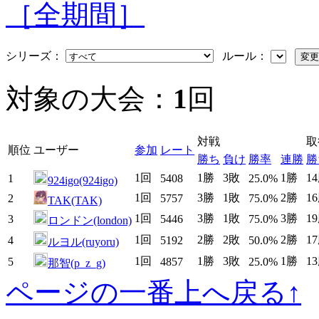
［全期間］
シリーズ：
ルール：
対象の大会：
1
回
対戦
取
順位
ユーザー
参加
レート
勝ち
負け
勝率
連勝
勝
1回
1勝
3敗
1勝
1
1
5408
25.0%
924igo(924igo)
1回
3勝
1敗
2勝
1
2
5757
75.0%
TAK(TAK)
1回
3勝
1敗
3勝
1
3
5446
75.0%
ロンドン(london)
1回
2勝
2敗
2勝
1
4
5192
50.0%
ルヨル(ruyoru)
1回
1勝
3敗
1勝
1
5
4857
25.0%
那智(p_z_g)
ページの一番上へ戻る↑