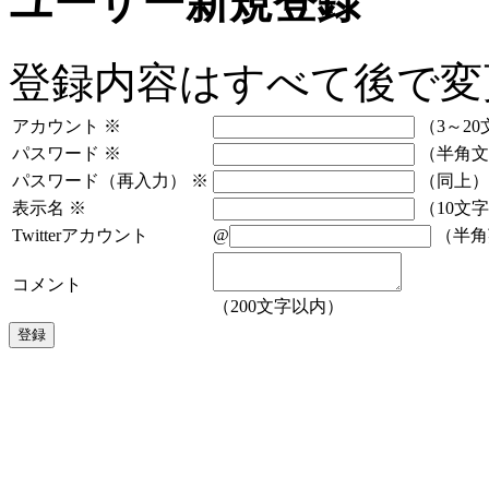
ユーザー新規登録
登録内容はすべて後で変
アカウント
※
（3～20
パスワード
※
（半角文
パスワード（再入力）
※
（同上）
表示名
※
（10文
Twitterアカウント
@
（半角
コメント
（200文字以内）