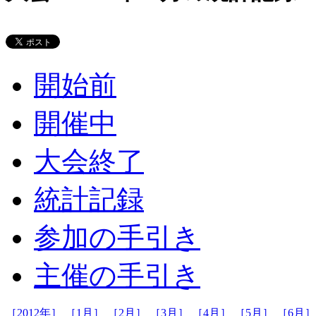
開始前
開催中
大会終了
統計記録
参加の手引き
主催の手引き
［2012年］
［1月］
［2月］
［3月］
［4月］
［5月］
［6月］