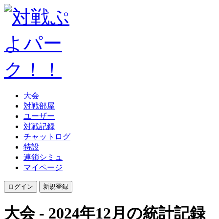
大会
対戦部屋
ユーザー
対戦記録
チャットログ
特設
連鎖シミュ
マイページ
大会 - 2024年12月の統計記録